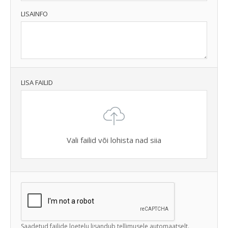
LISAINFO
LISA FAILID
Vali failid või lohista nad siia
Saadetud failide loetelu lisandub tellimusele automaatselt.