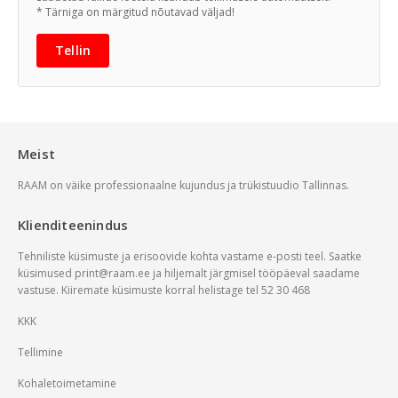
* Tärniga on märgitud nõutavad väljad!
Tellin
Meist
RAAM on väike professionaalne kujundus ja trükistuudio Tallinnas.
Klienditeenindus
Tehniliste küsimuste ja erisoovide kohta vastame e-posti teel. Saatke
küsimused
print@raam.ee
ja hiljemalt järgmisel tööpäeval saadame
vastuse. Kiiremate küsimuste korral helistage tel 52 30 468
KKK
Tellimine
Kohaletoimetamine